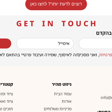
רוצים לדעת יותר? לחצו כאן
G E T I N T O U C H
 בהקדם
רטיות
, ואני מסכים/ה לאיסוף, שמירה ועיבוד פרטיי בהתאם לא
ניווט מהיר
קטגוריו
עמוד הבית
ציוד ומז
info@
אודות
ציוד ואו
מדיניות משלוחים
תוכים וצ
החנות: