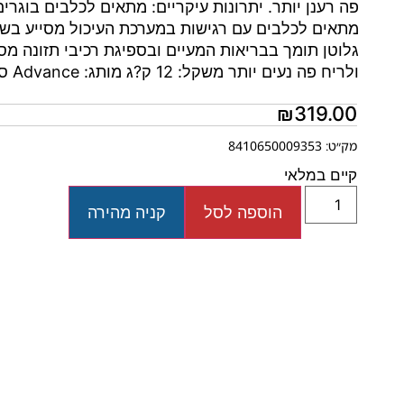
פה רענן יותר. יתרונות עיקריים: מתאים לכלבים בוגרים
מתאים לכלבים עם רגישות במערכת העיכול מסייע בשמי
גלוטן תומך בבריאות המעיים ובספיגת רכיבי תזונה 
ולריח פה נעים יותר משקל: 12 ק?ג מותג: Advance סוג: מזון יבש לכלבים בוגרים טעם עיקרי: סלמון
₪
319.00
מק״ט: 8410650009353
קיים במלאי
הוספה לסל
קניה מהירה