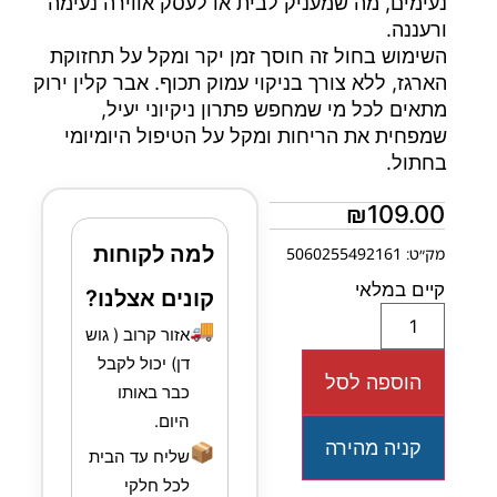
נעימים, מה שמעניק לבית או לעסק אווירה נעימה
ורעננה.
השימוש בחול זה חוסך זמן יקר ומקל על תחזוקת
הארגז, ללא צורך בניקוי עמוק תכוף. אבר קלין ירוק
מתאים לכל מי שמחפש פתרון ניקיוני יעיל,
שמפחית את הריחות ומקל על הטיפול היומיומי
בחתול.
₪
109.00
למה לקוחות
מק״ט: 5060255492161
קיים במלאי
קונים אצלנו?
🚚
אזור קרוב ( גוש
דן) יכול לקבל
הוספה לסל
כבר באותו
היום.
קניה מהירה
📦
שליח עד הבית
לכל חלקי