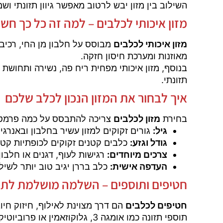
השילוב בין מזון יבש לרטוב מאפשר גיוון תזונתי ושמי
מזון איכותי לכלבים – למה זה כל כך חשו
מזון איכותי לכלבים
מבוסס על חלבון מן החי, רכיבי
מאוזנות ומערכת חיסון חזקה.
בנוסף, מזון איכותי מפחית ריח פה, נשירה ותחושת 
תזונתי.
איך לבחור את המזון הנכון לכלב שלכם
בחירת
מזון לכלבים
צריכה להתבסס על כמה פרמטר
גיל:
גורים זקוקים למזון עשיר בחלבון ובאנרג
גודל וגזע:
כלבים קטנים זקוקים לכופתיות קטנו
צרכים מיוחדים:
רגישות לעוף, דגנים או חלבון?
העדפה אישית:
כלב בררן יגיב טוב יותר לשילו
חטיפים ותוספים – השלמה מושלמת לתפר
חטיפים לכלבים
הם דרך מצוינת לאילוף, חיזוק חיו
תוספי תזונה כמו אומגה 3, גלוקוזאמין או פרוביוטיקה יכולים לשפר את איכות החיים של כלבכם, במיוחד בכלבים מבוגרים או פעילים מאוד.