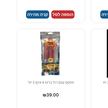
ירה
הוספה לסל
קניה מהירה
פטקס עצם רול ברווז 8 אינץ 3 יח'
₪
39.00