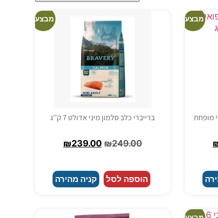
מבצע!
מבצע!
י מופחת
ברייברי כלב סלמון מיני אדולט 7 ק''ג
₪
239.00
₪
249.00
ירה
הוספה לסל
קניה מהירה
מבצע!