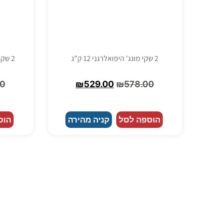
2 שקי מונג' היפואלרגני 12 ק"ג
2 שקי מונג' כבש לכלב בוגר 12 ק"ג
00
₪
529.00
₪
578.00
הוספה לסל
קניה מהירה
הוס