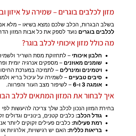
מזון לכלבים בוגרים – שמירה על איזון ו
בשלב הבגרות, הכלב שלכם נמצא בשיאו – מלא אנרגי
לכלבים בוגרים
נועד לספק את כל אבות המזון הדרוש
מה כולל מזון איכותי לכלב בוגר?
חלבון איכותי
– לתחזוקת מסת השריר ולשמירה 
שומנים מאוזנים
– מספקים אנרגיה יומית ופר
ויטמינים ומינרלים
– לתמיכה במערכת החיסון,
סיבים טבעיים
– לשמירה על עיכול בריא ולמני
אומגה 3 ו-6
– לשיפור מצב העור והפרווה.
איך לבחור את המזון המתאים לכלב הבו
בחירת המזון הנכון לכלב שלך צריכה להיעשות לפי
גודל הכלב:
כלבים קטנים, בינוניים וגדולים זק
רמת פעילות:
כלבים פעילים זקוקים ליותר אנר
בריאות כללית:
האם יש רגישויות, אלרגיות או 