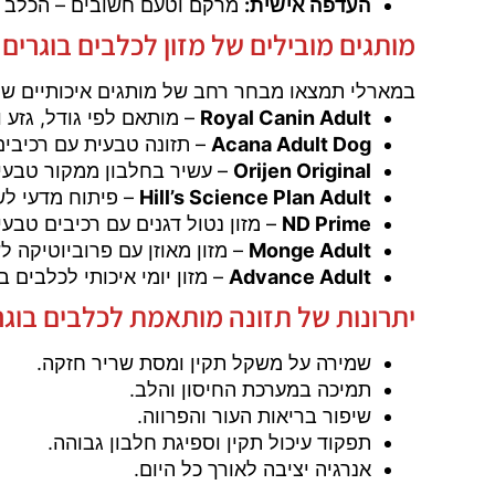
העדפה אישית:
מרקם וטעם חשובים – הכלב צ
מותגים מובילים של מזון לכלבים בוגרים
במארלי תמצאו מבחר רחב של מותגים איכותיים שה
Royal Canin Adult
– מותאם לפי גודל, גזע 
Acana Adult Dog
– תזונה טבעית עם רכיבים 
Orijen Original
– עשיר בחלבון ממקור טבעי ש
Hill’s Science Plan Adult
– פיתוח מדעי לש
ND Prime
– מזון נטול דגנים עם רכיבים טבעיי
Monge Adult
– מזון מאוזן עם פרוביוטיקה ל
Advance Adult
– מזון יומי איכותי לכלבים ב
יתרונות של תזונה מותאמת לכלבים בוגר
שמירה על משקל תקין ומסת שריר חזקה.
תמיכה במערכת החיסון והלב.
שיפור בריאות העור והפרווה.
תפקוד עיכול תקין וספיגת חלבון גבוהה.
אנרגיה יציבה לאורך כל היום.