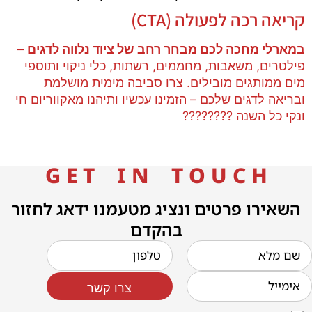
קריאה רכה לפעולה (CTA)
במארלי מחכה לכם מבחר רחב של ציוד נלווה לדגים
–
פילטרים, משאבות, מחממים, רשתות, כלי ניקוי ותוספי
מים ממותגים מובילים. צרו סביבה מימית מושלמת
ובריאה לדגים שלכם – הזמינו עכשיו ותיהנו מאקווריום חי
ונקי כל השנה ????????
G E T I N T O U C H
השאירו פרטים ונציג מטעמנו ידאג לחזור
בהקדם
צרו קשר