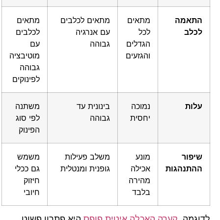
התאמה
מתאים
מתאים לכלבים
מתאים
לכלב
לכל
עם אנרגיה
לכלבים
הגדלים
גבוהה
עם
והגזעים
מוטיבציה
גבוהה
לפינוקים
עלות
נמוכה
בינונית עד
משתנה
יחסית
גבוהה
לפי סוג
הפינוק
שיפור
מונע
משלב פעילות
משמש
ההתנהגות
אכילה
גופנית ומנטלית
גם ככלי
מהירה
חיזוק
בלבד
חיובי
לדוגמה,
קערה האכלה איטית פופס
היא פתרון פשוט