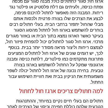
ארגז חול סגור לחתולים כולל מבנה סגור עם מכסה
ופתח כניסה, ולעיתים גם דלת פלסטיק או פילטר נגד
ריחות. המבנה הזה מאפשר לחתול להיכנס פנימה,
לבצע את הצרכים שלו בצורה פרטית ולכסות אותם
מבלי שהחול יתפזר ברחבי הבית. בעלי חתולים רבים
בוחרים להשתמש בארגז חול לחתול מהסוג הסגור
בעיקר כאשר הארגז נמצא בתוך הבית או באזור מגורים
מרכזי. ארגז חול סגור לחתולים יכול להפחית פיזור חול,
לצמצם ריחות וליצור מראה מסודר יותר בבית. בנוסף
לכך, יש דגמים שונים של ארגז חול לחתולים המציעים
פתרונות מתקדמים כמו פילטרים, דלתות כניסה ומבנה
ארגונומי שמקל על החתול להשתמש בארגז בצורה
טבעית. בחירה נכונה של ארגז חול לחתול יכולה לשפר
משמעותית את הניקיון בבית ואת חוויית השימוש עבור
החתול.
למה חתולים צריכים ארגז חול לחתול
חתולים הם בעלי חיים נקיים במיוחד, וההתנהגות
הטבעית שלהם כוללת חפירה וכיסוי של הצרכים לאחר