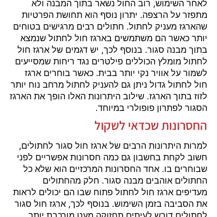
לאחר השימוש, רוב החול נשאר בתוך המבנה ולא
מתפזר על הרצפה. יתרון נוסף הוא תחושת הפרטיות
שהארגז מעניק לחתול. חתולים רבים מרגישים בטוחים
יותר כאשר הם משתמשים בארגז חול לחתול שנמצא
בתוך מבנה סגור. בנוסף לכך, יש דגמים של ארגז חול
לחתול מומלץ הכוללים פילטרים נגד ריחות שמסייעים
לשמור על אוויר נקי יותר בבית. כאשר בוחרים ארגז
חול לחתול גדול ניתן גם להעניק לחתול מרחב נוח יותר
לזוז בתוך הארגז. שילוב היתרונות האלו הופך את הארגז
הסגור לפתרון פופולרי במיוחד.
החסרונות שכדאי לשקול
למרות היתרונות הרבים של ארגז חול סגור לחתולים,
חשוב לקחת בחשבון גם כמה חסרונות אפשריים לפני
שבוחרים בו. אחד החסרונות המרכזיים הוא שלא כל
החתולים אוהבים מבנה סגור. חלק מהחתולים
מעדיפים ארגז חול לחתול פתוח שבו הם יכולים לראות
את הסביבה בזמן השימוש. בנוסף לכך, ארגז חול סגור
לחתולים דורש לעיתים תחזוקה מעט מורכבת יותר.