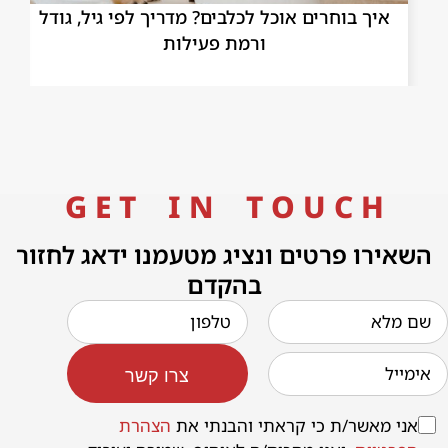
איך בוחרים אוכל לכלבים? מדריך לפי גיל, גודל
הי
ורמת פעילות
G E T I N T O U C H
השאירו פרטים ונציג מטעמנו ידאג לחזור
בהקדם
צרו קשר
אני מאשר/ת כי קראתי והבנתי את
הצהרת