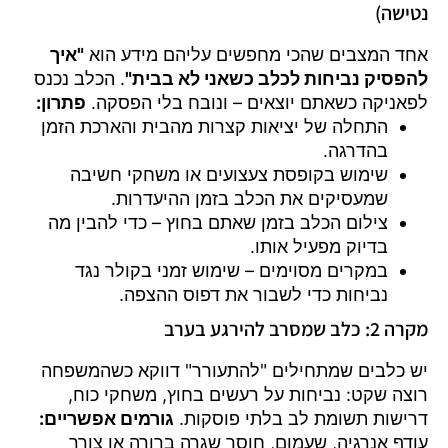
נטישה)
אחד המצבים שהכי מחפשים עליהם מידע הוא
"איך
להפסיק נביחות לכלב כשאני לא בבית"
. הכלב נכנס
לפאניקה כשאתם יוצאים – ונובח בלי הפסקה.
פתרון:
התחלה של יציאות קצרות מהבית והארכת הזמן
בהדרגה.
שימוש בקופסת צעצועים או משחקי חשיבה
שמעסיקים את הכלב בזמן ההיעדרות.
צילום הכלב בזמן שאתם בחוץ – כדי להבין מה
בדיוק מפעיל אותו.
במקרים מסוימים – שימוש זמני בקולר נגד
נביחות כדי לשבור את דפוס ההצפה.
מקרה 2: כלב שמסרב להירגע בערב
יש כלבים שמתחילים "להתעורר" דווקא כשהמשפחה
רוצה שקט: נביחות על רעשים בחוץ, משחקי כוח,
דרישות תשומת לב בלתי פוסקות.
גורמים אפשריים:
עודף אנרגיה, שעמום, חוסר שגרה ברורה או צורך