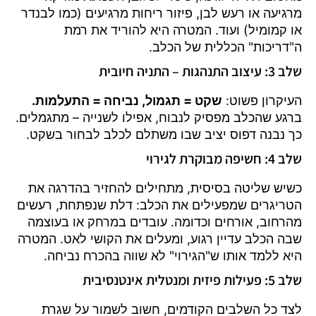
מרגיעה או רעש לבן, פיזור ריחות מרגיעים (כמו לבנדר
או קמומיל) ועוד. המטרה היא להוריד את רמת
ה"דריכות" הכללית של הכלב.
שלב 3: עיצוב התנהגות – התניה חיובית
העיקרון פשוט:
שקט = תגמול, נביחה = התעלמות.
ברגע שהכלב מפסיק לנבוח, אפילו לשנייה – מתגמלים.
כך נבנה דפוס יציב שבו משתלם לכלב לבחור בשקט.
שלב 4: חשיפה מבוקרת לגירוי
כשיש שליטה בסיסית, מתחילים להחזיר בהדרגה את
הטריגרים שמפעילים את הכלב: דלת שנפתחת, רעשים
מהרחוב, אורחים וכדומה. עובדים במרחק או בעוצמה
שבה הכלב עדיין רגוע, ומעלים את הקושי לאט. המטרה
היא ללמד אותו ש"הגירוי" לא שווה בהכרח נביחה.
שלב 5: פעילות פיזית ומנטלית אינטנסיבית
לצד כל השלבים הקודמים, חשוב לשמור על שגרת