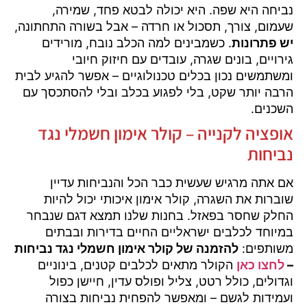
נביחה היא שפה. היא יכולה לבטא פחד, שמירה,
שעמום, צורך, תסכול או חרדה – אבל בשורה התחתונה,
יש פתרונות
. כשמבינים למה הכלב נובח, מורידים
גירויים, בונים שגרה, עובדים עם חיזוק חיובי
ומשתמשים נכון בכלים טכנולוגיים – אפשר להגיע לבית
הרבה יותר שקט, בלי לפגוע בכלב ובלי להסתכסך עם
השכנים.
אופציה לקנייה – קולר אימון חשמלי נגד
נביחות
אם אתה מרגיש שעשית כבר הכל והנביחות עדיין
שוברות את השגרה, קולר אימון איכותי יכול להיות
החלק שחסר בפאזל. בחנות שלנו תמצא דגם שנבחר
במיוחד לכלבים ישראליים החיים בדירות ובבתים
משותפים:
להזמנה של קולר אימון חשמלי נגד נביחות
–
לחצו כאן
הקולר מתאים לכלבים קטנים, בינוניים
וגדולים, כולל רטט, צליל ופולס עדין, חיישן כפול
ועמידות לגשם – ומאפשר להפחית נביחות בצורה