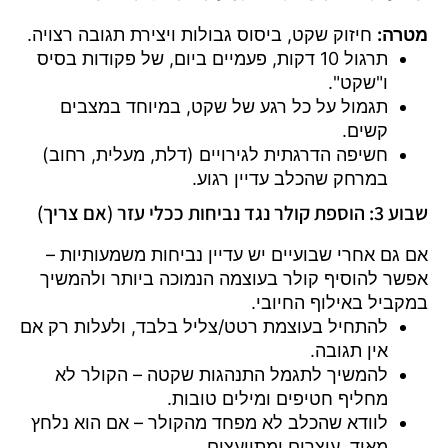
מטרה:
חיזוק שקט, ביסוס גבולות ויצירת תגובה רצויה.
תרגול 10 דקות, פעמיים ביום, של פקודות בסיס
ו"שקט".
תגמול על כל רגע של שקט, במיוחד במצבים
קשים.
חשיפה הדרגתית לגירויים (דלת, מעלית, רחוב)
במרחק שהכלב עדיין רגוע.
שבוע 3: הוספת קולר נגד נביחות ככלי עזר (אם צריך)
אם גם אחרי שבועיים יש עדיין נביחות משמעותיות –
אפשר להוסיף קולר בעוצמה הנמוכה ביותר ולהמשיך
במקביל באילוף החיובי.
להתחיל בעוצמת רטט/צליל בלבד, ולעלות רק אם
אין תגובה.
להמשיך לתגמל התנהגות שקטה – הקולר לא
מחליף חטיפים ומילים טובות.
לוודא שהכלב לא מפחד מהקולר – אם הוא נלחץ
מאוד, עוצרים ומתייעצים.