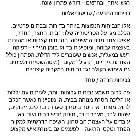
רגשי אחר, ובהתאם – דורש פתרון שונה.
נביחות התרעה / טריטוריאליות
אלו הנביחות הנפוצות ביותר בדירות ובבתים פרטיים.
הכלב מגן על הטריטוריה שלו: הבית, החצר, החדר,
אפילו אחד מבני המשפחה. הנביחות קצרות או מהירות,
בעוצמה גבוהה, ומופיעות בדיוק בזמן הגירוי – דפיקה,
רעש במעלית, אנשים שעוברים ליד הדלת. הפתרון כולל
הפחתת גירויים, תרגול "מקום" (מיטה/שטיח) ולעיתים
גם שימוש בקולר נגד נביחות במקרים קיצוניים.
נביחות חרדה / פחד
פה לרוב תשמע נביחות גבוהות יותר, לעיתים עם יללות
או הליכה חסרת מנוחה בבית. הן מופיעות כאשר הכלב
לחוץ, מפוחד או חסר ביטחון: סערות וברקים, זיקוקים,
שהות לבד, מעבר דירה, תינוק חדש בבית ועוד. כאן
עובדים על העצמת הביטחון, חשיפה הדרגתית למקור
הפחד וטקסי הרגעה – לפעמים גם בעזרת איש מקצוע.