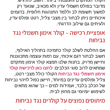
הקולר המתקדם והעוצמתי ביותר. חשוב להדגיש:
מדובר בפולס חשמלי עדין ולא מכאיב, שנועד רק
למשוך תשומת לב וללמד התנהגות חלופית. בדגמים
איכותיים ניתן לבחור בין מצבי צליל, רטט ופולס עדין,
ולעיתים גם שילוב הדרגתי.
אופציית רכישה – קולר אימון חשמלי נגד
נביחות
אם החלטת לשלב קולר כתמיכה בתהליך האילוף,
חשוב לבחור דגם איכותי, עם רמות עוצמה מתכווננות
וחיישן מדויק. בחנות שלנו תמצא קולר אימון מתקדם
שמתאים לרוב סוגי הכלבים:
לחצו כאן לרכישת קולר
אימון חשמלי נגד נביחות
הקולר כולל מצבי רטט,
צליל ופולסים עדינים במיוחד, חיישן כפול לזיהוי נביחות
של הכלב בלבד, ועמידות למים – כך שהוא מתאים
לשימוש יומיומי גם מחוץ לבית.
מיתוסים נפוצים על קולרים נגד נביחות