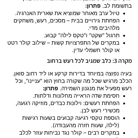
בתשומת לב.
פתרון:
טיול ערב מאוחר שמוציא את שארית האנרגיה.
הפחתת גירויים בבית – מסכים, רעש, משחקים
מלהיבים מדי.
תרגול "שקט" ו"טקס לילה" קבוע.
במקרים של התפרצויות קשות – שילוב קולר רטט
או קולר חשמלי עדין.
מקרה 3: כלב שמגיב לכל רעש ברחוב
בעיה נפוצה במיוחד בדירות קרקע או ליד רחוב סואן.
הכלב מרגיש שכל מה שקורה בחוץ הוא "עניינו", וכל
רעש מפעיל את מנגנון השמירה.
פתרון:
חסימת שדה הראייה מחלונות ודלתות.
הפחתת רעשים: וילונות כבדים, מוזיקה רגועה,
מכשירי רעש לבן.
הוספת טקסי רגיעה קבועים בשעות רגישות
(לילה, שעות חזרה מהעבודה).
במקרים רבים – קולר נגד נביחות עוזר לכלב