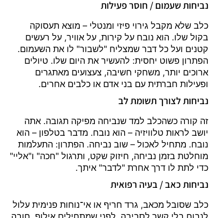
נביחות שעמום / חוסר פעילות
כלב שלא מקבל גירוי פיזי ומנטלי – מוצא תעסוקה
בקול שלו. הוא נובח על קירות, על אוויר, על רעשים
קטנים ועל כל דבר שמצליח "לשבור" לו את השעמום.
הפתרון פשוט יחסית: להעשיר את היום שלו. טיולים
ארוכים יותר, משחקי חשיבה, צעצועים מאתגרים
ופעילות חברתית עם בני אדם או כלבים אחרים.
נביחות לצורך תשומת לב
זה קורה כשהכלב למד שנביחה מפיקה תגובה. אתה
יושב לראות טלוויזיה – הוא נובח. מדבר בטלפון – הוא
נובח. מתחיל לאכול – שוב נביחה. הפתרון: התעלמות
מוחלטת בזמן נביחה, חיזוק שקט, ותרגול "חכה" ו"אליי"
כדי לתת לו דרך אחרת "לדבר" איתך.
נביחות כאב / בעיה רפואית
כלב שסובל מכאב, גרד חריף או אי־נוחות פנימית עלול
לנבוח בלי קשר לסביבה. לפני שמתחילים אילוף, חובה