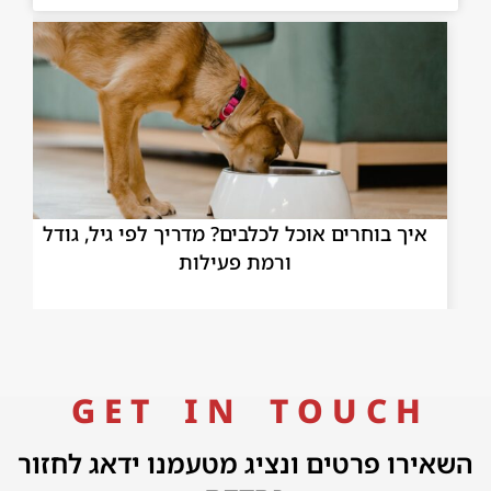
איך בוחרים אוכל לכלבים? מדריך לפי גיל, גודל
הי
ורמת פעילות
G E T I N T O U C H
השאירו פרטים ונציג מטעמנו ידאג לחזור