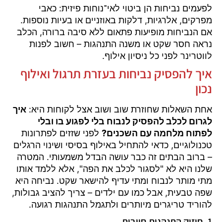
לפעמים נביחות הן ביטוי לאי־נוחות פיזית: כאבי
מפרקים, אלרגיות, דלקות באוזניים או בעיות נוספות.
אם הנביחות מופיעות פתאום ללא סיבה ברורה, הכלב
נראה חסר שקט או משנה התנהגות – חשוב לפנות
לווטרינר לפני כל ניסיון אילוף.
איך להפסיק נביחות בעזרת תרגול ואילוף
נכון
אחת השאלות שחוזרת שוב ושוב אצל לקוחות היא:
איך
לגרום לכלב להפסיק לנבוח בלי לפגוע בו ובלי
לפתוח מלחמה עם השכנים?
לפני שזזים לפתרונות
טכנולוגיים, כדאי להתחיל באילוף בסיסי ושינוי הרגלים
– ברוב הבתים זה כבר עושה הבדל משמעותי. המטרה
שלנו היא לא "לסגור לכלב את הפה", אלא ללמד אותו
מתי מותר לנבוח ומתי עדיף להישאר שקט. נביחה היא
שפה טבעית, אבל כמו עם ילדים – צריך להציב גבולות,
להוריד טריגרים מיותרים ולתגמל התנהגות רגועה.
1. חיזוק התנהגות חיובית