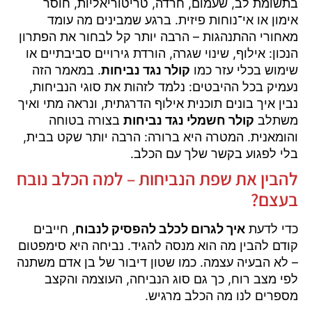
בתשומת לב, שעמום, חרדה, טריטוריאליות, חוסר
אימון או אי־נוחות פיזית. ברגע שמבינים מה עומד
מאחורי ההתנהגות – הרבה יותר קל לבחור את הפתרון
הנכון: אילוף, שינוי שגרה, הורדת גירויים סביבתיים או
שימוש בכלי עזר כמו
קולר נגד נביחות
. במאמר הזה
נעמיק בכל ההיבטים: נלמד לזהות את סוגי הנביחות,
נבין איך בונים תוכנית אילוף הדרגתית, ונראה מתי ואיך
משתלב
קולר חשמלי נגד נביחות
בצורה בטוחה
והומאנית. המטרה היא ברורה: הרבה יותר שקט בבית,
בלי לפגוע בקשר שלך עם הכלב.
להבין את שפת הנביחות – למה הכלב נובח
בעצם?
כדי לדעת
איך לגרום לכלב להפסיק לנבוח
, חייבים
קודם להבין מה הוא מנסה להגיד. נביחה היא סימפטום
– לא הבעיה עצמה. כמו שטון דיבור של בן אדם משתנה
לפי מצב רוח, כך גם סוג הנביחה, העוצמה והקצב
מספרים לנו מה הכלב מרגיש.