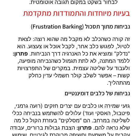
לבחור בשקט במקום תגובה אוטומטית.
בעיות מיוחדות והתמודדות מתקדמת
נביחות מתוך תסכול (Frustration Barking)
זה קורה כשהכלב לא מקבל מה שהוא רוצה: לצאת
לטיול, לפגוש כלב אחר, לקבל אוכל או צעצוע. הוא
"נדלק" ומוציא את כל האנרגיה דרך הנביחות.
פתרון:
ללמד המתנה, לא לתת תגמול כשהנביחה מופיעה,
ולעבוד על שליטה עצמית. במקרים של התפרצויות
קשות – אפשר לשלב קולר חשמלי עדין כחלק
מהתהליך.
נביחות של כלבים דומיננטיים
גזעי שמירה או כלבים עם יצרים חזקים (רועה גרמני,
פיטבול, האסקי ועוד) עלולים להשתמש בנביחה ככלי
לשליטה במרחב. הם "מסלקים" בעזרת הקול כל מה
שלא נראה להם.
פתרון:
הצבת גבולות ברורים, עבודה
עקבית על משמעת וחשיפה מבוקרת לגירויים. שימוש